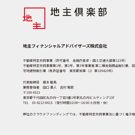
地主フィナンシャルアドバイザーズ株式会社
不動産特定共同事業（許可番号 金融庁長官・国土交通大臣第123号）
不動産特定共同事業第1号、第2号、第3号事業者 第二種金融商品取引業、投
宅地建物取引業（免許証番号 東京都知事（2）第105420号）
代表取締役 榎本 龍馬
業務管理者 田口 勇人 吉村 篤郎
〒100-6513
東京都千代田区丸の内一丁目5番1号新丸の内ビルディング13F
TEL 03-6212-8615 （受付時間10:00～16:00 土日祝・休）
弊社のクラウドファンディングでは、不動産特定共同事業法に基づく電子