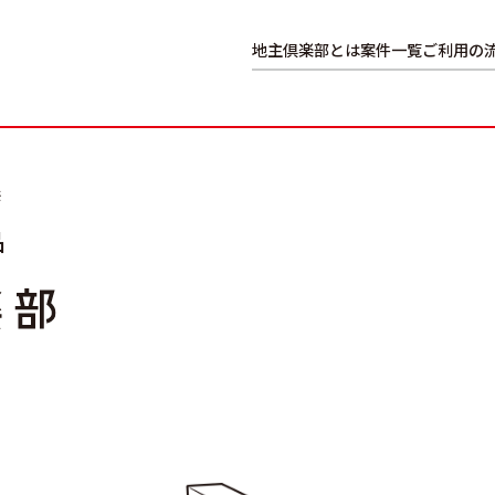
地主倶楽部とは
案件一覧
ご利用の
※
品