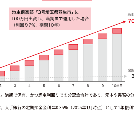
ます。満期で保有、かつ想定利回りでの分配金合計であり、元本や実際の
。大手銀行の定期預金金利 年0.35%（2025年1月時点）として1年複