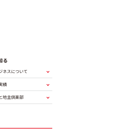
知る
Iビジネスについて
実績
と地主倶楽部