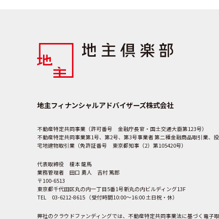
地主フィナンシャルアドバイザーズ株式会社
不動産特定共同事業（許可番号 金融庁長官・国土交通大臣第123号）
不動産特定共同事業第1号、第2号、第3号事業者 第二種金融商品取引業、投
宅地建物取引業（免許証番号 東京都知事（2）第105420号）
代表取締役 榎本 龍馬
業務管理者 田口 勇人 吉村 篤郎
〒100-6513
東京都千代田区丸の内一丁目5番1号新丸の内ビルディング13F
TEL 03-6212-8615 （受付時間10:00～16:00 土日祝・休）
弊社のクラウドファンディングでは、不動産特定共同事業法に基づく電子