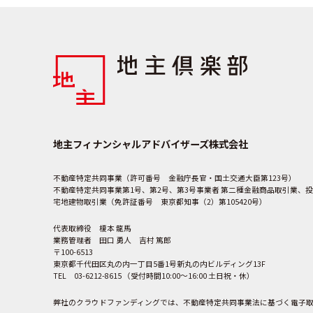
地主フィナンシャルアドバイザーズ株式会社
不動産特定共同事業（許可番号 金融庁長官・国土交通大臣第123号）
不動産特定共同事業第1号、第2号、第3号事業者 第二種金融商品取引業、投
宅地建物取引業（免許証番号 東京都知事（2）第105420号）
代表取締役 榎本 龍馬
業務管理者 田口 勇人 吉村 篤郎
〒100-6513
東京都千代田区丸の内一丁目5番1号新丸の内ビルディング13F
TEL 03-6212-8615 （受付時間10:00～16:00 土日祝・休）
弊社のクラウドファンディングでは、不動産特定共同事業法に基づく電子