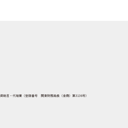
資助言・代理業（登録番号 関東財務局長（金商）第3136号）