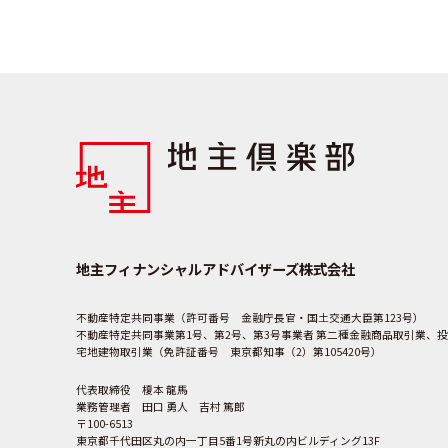
地主フィナンシャルアドバイザーズ株式会社
不動産特定共同事業（許可番号 金融庁長官・国土交通大臣第123号）
不動産特定共同事業第1号、第2号、第3号事業者 第二種金融商品取引業、投
宅地建物取引業（免許証番号 東京都知事（2）第105420号）
代表取締役 榎本 龍馬
業務管理者 田口 勇人 吉村 篤郎
〒100-6513
東京都千代田区丸の内一丁目5番1号新丸の内ビルディング13F