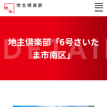
MENU
地主倶楽部「6号さいた
ま市南区」